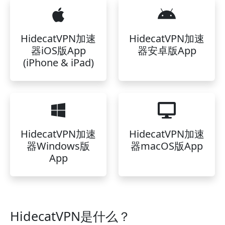
HidecatVPN加速
HidecatVPN加速
器iOS版App
器安卓版App
(iPhone & iPad)
HidecatVPN加速
HidecatVPN加速
器Windows版
器macOS版App
App
HidecatVPN是什么？